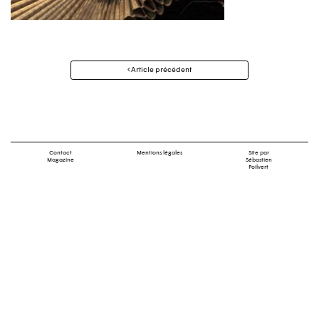
Navigation
Article précédent
des
articles
Contact
Mentions légales
Site par
Magazine
Sébastien
Poilvert