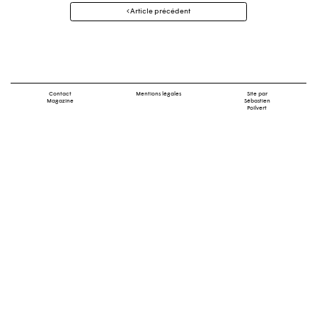
Navigation
Article précédent
des
articles
Contact
Mentions légales
Site par
Magazine
Sébastien
Poilvert