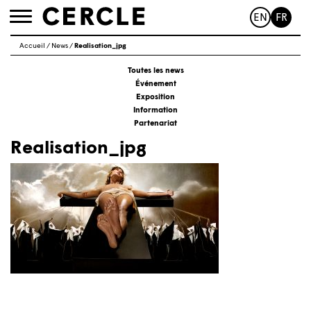
EN
FR
Toggle
navigation
Accueil
/
News
/
Realisation_jpg
Toutes les news
Événement
Exposition
Information
Partenariat
Realisation_jpg