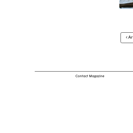
Nav
Ar
des
arti
Contact Magazine