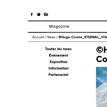
Magazine
Articles
Accueil
/
News
/
©Hugo-Comte_ETERNAL_STA
À propos
©H
Numéros
Toutes les news
Événement
Co
Exposition
Information
Partenariat