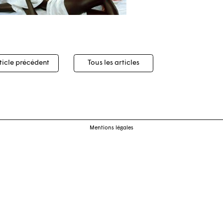
igation
ticle précédent
Tous les articles
cles
Mentions légales