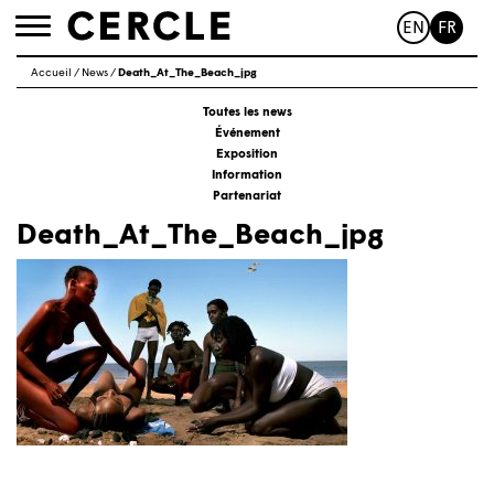
EN
FR
Toggle
navigation
Accueil
/
News
/
Death_At_The_Beach_jpg
Toutes les news
Événement
Exposition
Information
Partenariat
Death_At_The_Beach_jpg