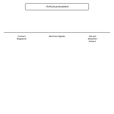
Navigation
Article précédent
des
articles
Contact
Mentions légales
Site par
Magazine
Sébastien
Poilvert