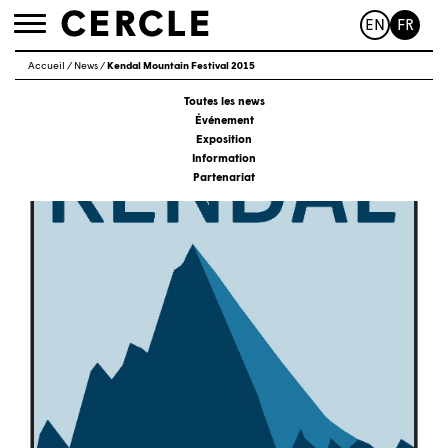
EN
FR
Toggle
navigation
Accueil
/
News
/
Kendal Mountain Festival 2015
Toutes les news
Événement
Exposition
Information
Partenariat