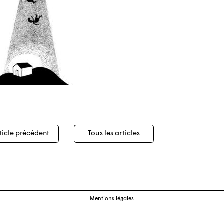
igation
ticle précédent
Tous les articles
cles
Mentions légales