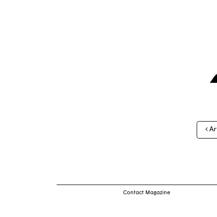
Nav
Ar
des
arti
Contact Magazine