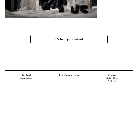
Navigation
Article précédent
des
articles
Contact
Mentions légales
Site par
Magazine
Sébastien
Poilvert