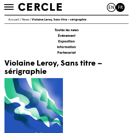
EN
FR
Toggle
navigation
Accueil
/
News
/
Violaine Leroy, Sans titre – sérigraphie
Toutes les news
Événement
Exposition
Information
Partenariat
Violaine Leroy, Sans titre –
sérigraphie