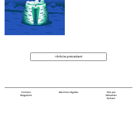
Navigation
Article précédent
des
articles
Contact
Mentions légales
Site par
Magazine
Sébastien
Poilvert