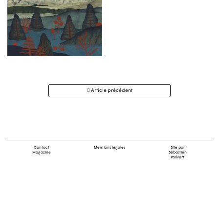
Navigation
Article précédent
des
articles
Contact
Mentions légales
Site par
Magazine
Sébastien
Poilvert