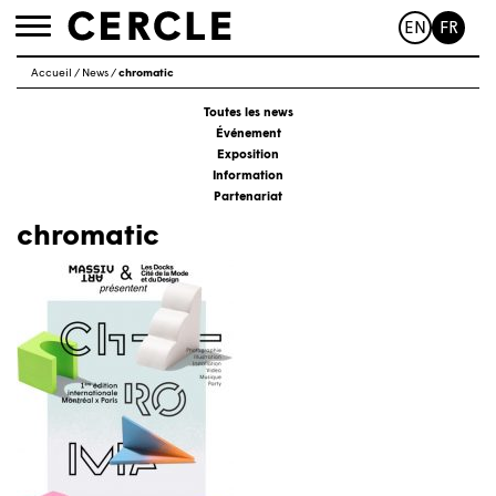
EN
FR
Toggle
navigation
Accueil
/
News
/
chromatic
Toutes les news
Événement
Exposition
Information
Partenariat
chromatic