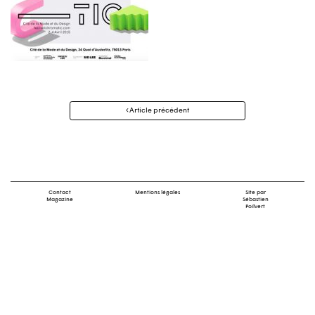
Navigation
Article précédent
des
articles
Contact
Mentions légales
Site par
Magazine
Sébastien
Poilvert