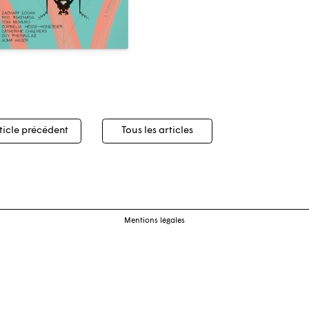
igation
ticle précédent
Tous les articles
cles
Mentions légales