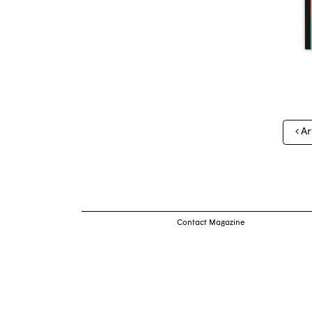
Nav
Ar
des
arti
Contact Magazine