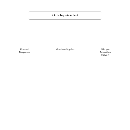
Navigation
Article précédent
des
articles
Contact
Mentions légales
Site par
Magazine
Sébastien
Poilvert