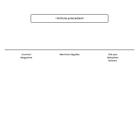
Navigation
Article précédent
des
articles
Contact
Mentions légales
Site par
Magazine
Sébastien
Poilvert