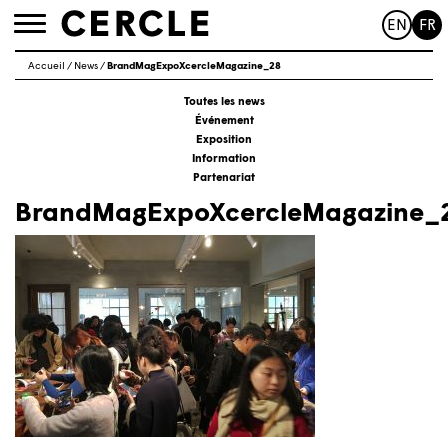
EN
FR
Toggle
navigation
Accueil
/
News
/
BrandMagExpoXcercleMagazine_28
Toutes les news
Événement
Exposition
Information
Partenariat
BrandMagExpoXcercleMagazine_