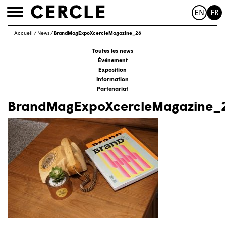
EN
FR
Toggle
navigation
Accueil
/
News
/
BrandMagExpoXcercleMagazine_26
Toutes les news
Événement
Exposition
Information
Partenariat
BrandMagExpoXcercleMagazine_