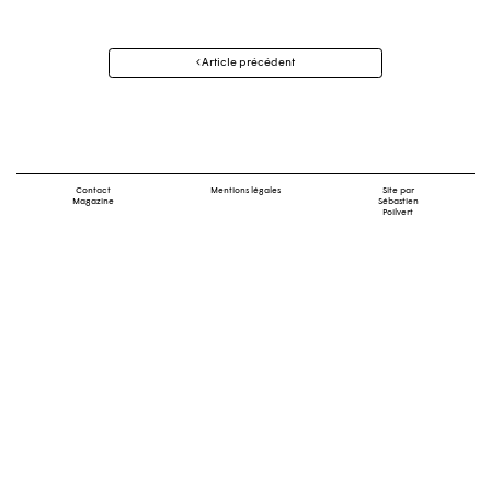
Navigation
Article précédent
des
articles
Contact
Mentions légales
Site par
Magazine
Sébastien
Poilvert