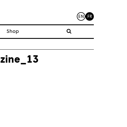
EN
FR
Shop
zine_13