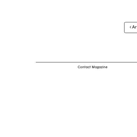
Nav
Ar
des
arti
Contact Magazine