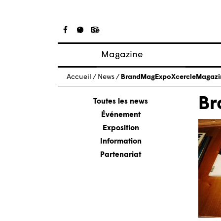
Magazine
Articles
Accueil
/
News
/
BrandMagExpoXcercleMagazi
À propos
Br
Numéros
Toutes les news
Événement
Exposition
Information
Partenariat