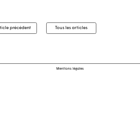
igation
ticle précédent
Tous les articles
cles
Mentions légales