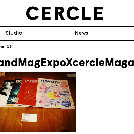
Studio
News
ne_13
andMagExpoXcercleMaga