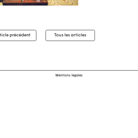
igation
ticle précédent
Tous les articles
cles
Mentions légales