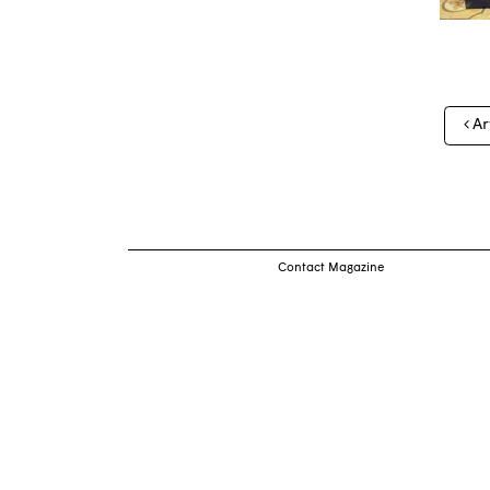
Nav
Ar
des
arti
Contact Magazine