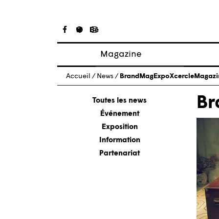
Magazine
Articles
Accueil
/
News
/
BrandMagExpoXcercleMagazi
À propos
Br
Numéros
Toutes les news
Événement
Exposition
Information
Partenariat