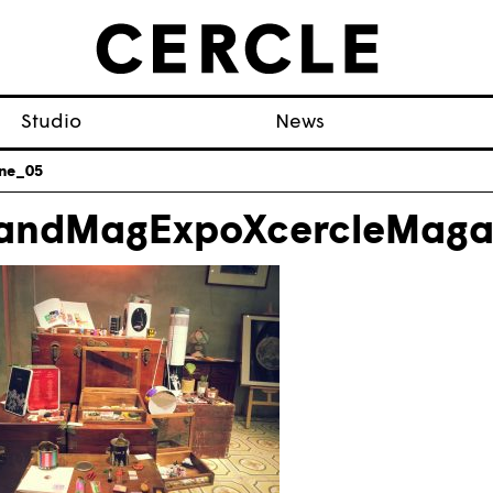
Studio
News
ne_05
andMagExpoXcercleMaga