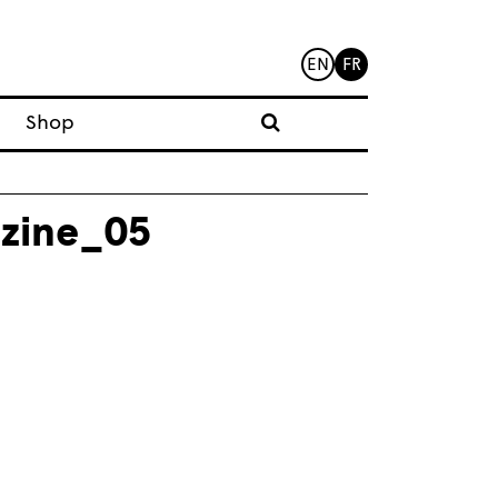
EN
FR
Shop
zine_05