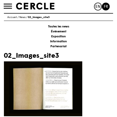
EN
FR
Toggle
navigation
Accueil
/
News
/
02_Images_site3
Toutes les news
Événement
Exposition
Information
Partenariat
02_Images_site3