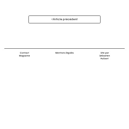
Navigation
Article précédent
des
articles
Contact
Mentions légales
Site par
Magazine
Sébastien
Poilvert