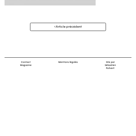
Navigation
Article précédent
des
articles
Contact
Mentions légales
Site par
Magazine
Sébastien
Poilvert