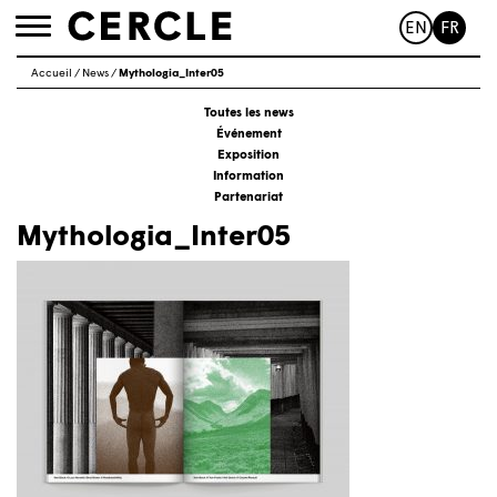
EN
FR
Toggle
navigation
Accueil
/
News
/
Mythologia_Inter05
Toutes les news
Événement
Exposition
Information
Partenariat
Mythologia_Inter05