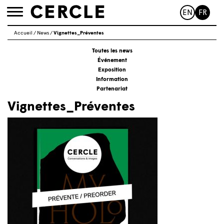
EN
FR
Toggle
navigation
Accueil
/
News
/
Vignettes_Préventes
Toutes les news
Événement
Exposition
Information
Partenariat
Vignettes_Préventes