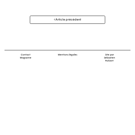
Navigation
Article précédent
des
articles
Contact
Mentions légales
Site par
Magazine
Sébastien
Poilvert