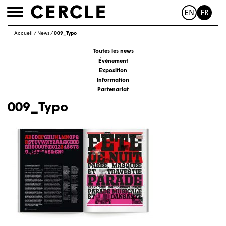
EN
FR
Toggle
navigation
Accueil
/
News
/
009_Typo
Toutes les news
Événement
Exposition
Information
Partenariat
009_Typo