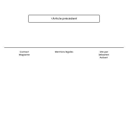
Navigation
Article précédent
des
articles
Contact
Mentions légales
Site par
Magazine
Sébastien
Poilvert