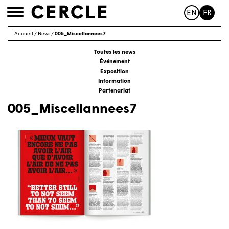
EN
FR
Toggle
navigation
Accueil
/
News
/
005_Miscellannees7
Toutes les news
Événement
Exposition
Information
Partenariat
005_Miscellannees7