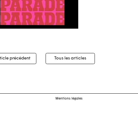
igation
ticle précédent
Tous les articles
cles
Mentions légales