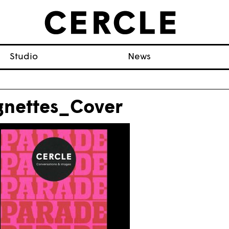
Studio
News
gnettes_Cover