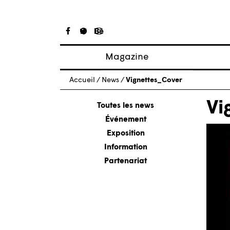
Magazine
Articles
Accueil
/
News
/
Vignettes_Cover
À propos
Vi
Numéros
Toutes les news
Événement
Exposition
Information
Partenariat