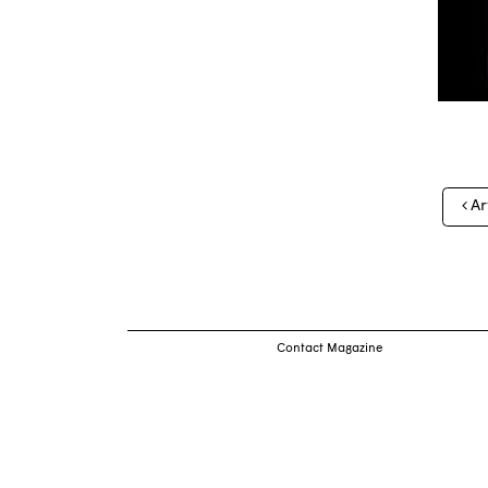
Nav
Ar
des
arti
Contact Magazine