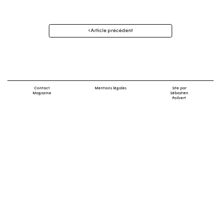
Navigation
Article précédent
des
articles
Contact
Mentions légales
Site par
Magazine
Sébastien
Poilvert