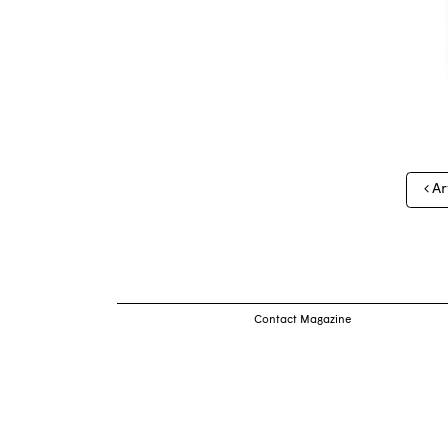
Nav
Ar
des
arti
Contact Magazine