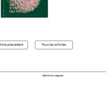
igation
ticle précédent
Tous les articles
cles
Mentions légales