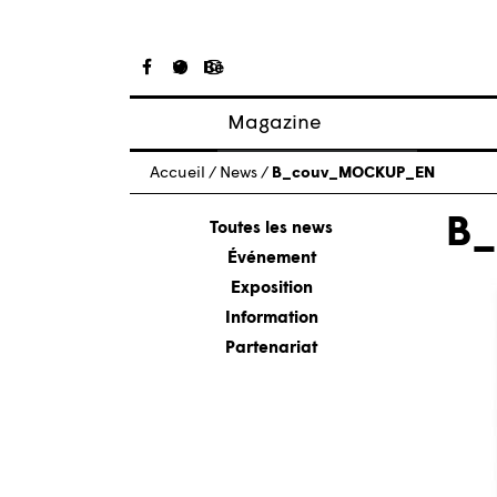
Magazine
Articles
Accueil
/
News
/
B_couv_MOCKUP_EN
À propos
B
Numéros
Toutes les news
Événement
Exposition
Information
Partenariat