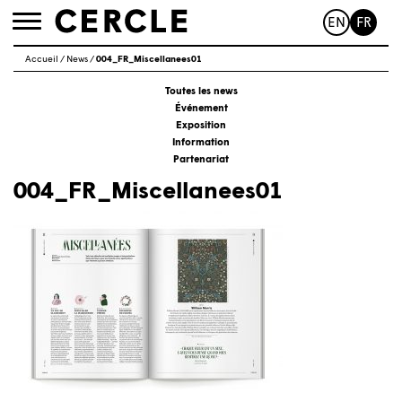
EN
FR
Toggle
navigation
Accueil
/
News
/
004_FR_Miscellanees01
Toutes les news
Événement
Exposition
Information
Partenariat
004_FR_Miscellanees01