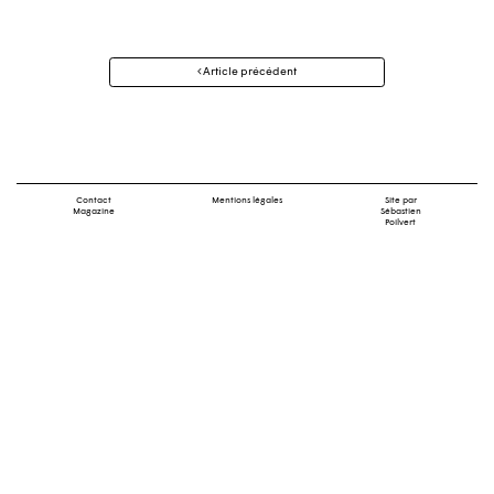
Navigation
Article précédent
des
articles
Contact
Mentions légales
Site par
Magazine
Sébastien
Poilvert