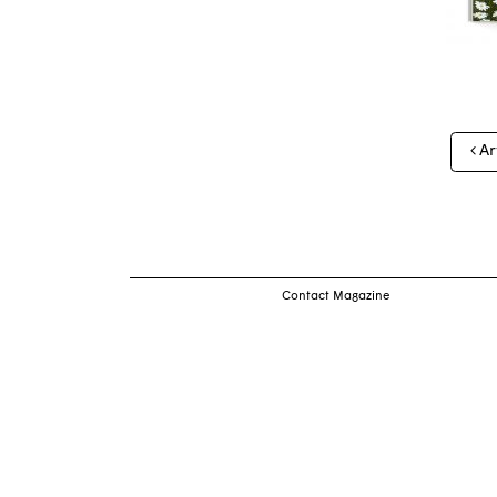
Nav
Ar
des
arti
Contact Magazine