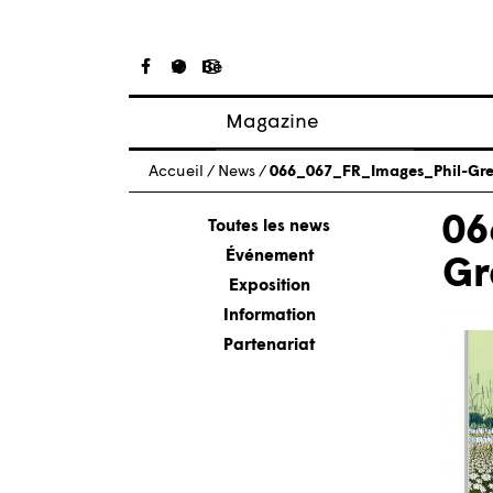
Magazine
Articles
Accueil
/
News
/
066_067_FR_Images_Phil-Gr
À propos
06
Numéros
Toutes les news
Événement
Gr
Exposition
Information
Partenariat