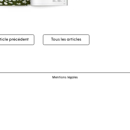
igation
ticle précédent
Tous les articles
cles
Mentions légales