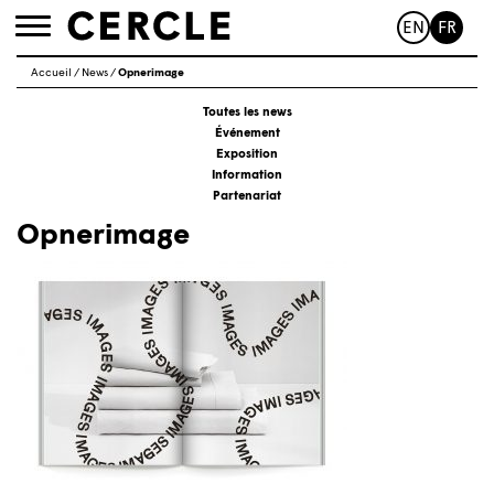
EN
FR
Toggle
navigation
Accueil
/
News
/
Opnerimage
Toutes les news
Événement
Exposition
Information
Partenariat
Opnerimage