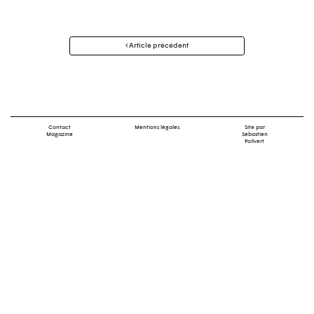
Navigation
Article précédent
des
articles
Contact
Mentions légales
Site par
Magazine
Sébastien
Poilvert