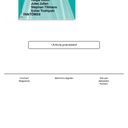
Navigation
Article précédent
des
articles
Contact
Mentions légales
Site par
Magazine
Sébastien
Poilvert