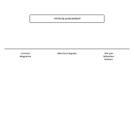
Navigation
Article précédent
des
articles
Contact
Mentions légales
Site par
Magazine
Sébastien
Poilvert