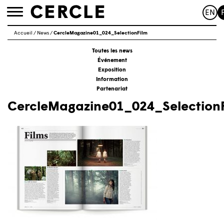
EN
Toggle
navigation
Accueil
/
News
/
CercleMagazine01_024_SelectionFilm
Toutes les news
Événement
Exposition
Information
Partenariat
CercleMagazine01_024_Selection