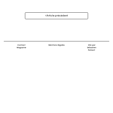
Navigation
Article précédent
des
articles
Contact
Mentions légales
Site par
Magazine
Sébastien
Poilvert