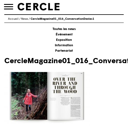
Toggle
navigation
Accueil
/
News
/
CercleMagazine01_016_ConversationDavies1
Toutes les news
Événement
Exposition
Information
Partenariat
CercleMagazine01_016_Conversat