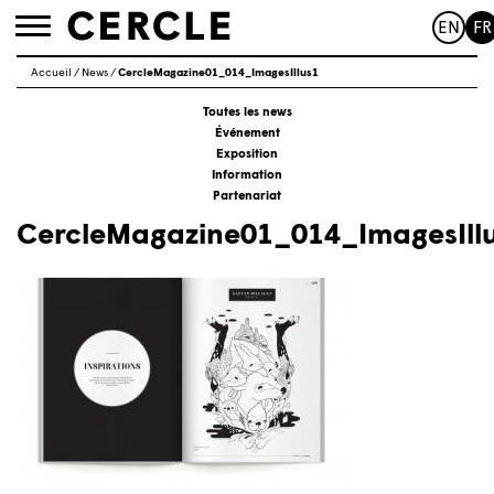
EN
FR
Toggle
navigation
Accueil
/
News
/
CercleMagazine01_014_ImagesIllus1
Toutes les news
Événement
Exposition
Information
Partenariat
CercleMagazine01_014_ImagesIll