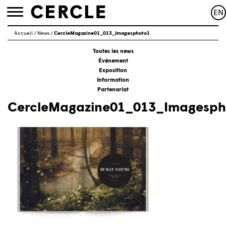
EN
Toggle
navigation
Accueil
/
News
/
CercleMagazine01_013_Imagesphoto1
Toutes les news
Événement
Exposition
Information
Partenariat
CercleMagazine01_013_Imagesph