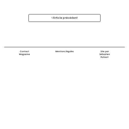
Navigation
Article précédent
des
articles
Contact
Mentions légales
Site par
Magazine
Sébastien
Poilvert