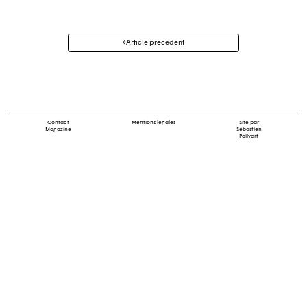
Navigation
Article précédent
des
articles
Contact
Mentions légales
Site par
Magazine
Sébastien
Poilvert