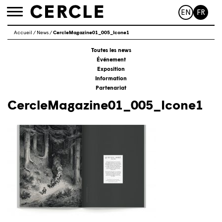
EN
FR
Toggle
navigation
Accueil
/
News
/
CercleMagazine01_005_Icone1
Toutes les news
Événement
Exposition
Information
Partenariat
CercleMagazine01_005_Icone1