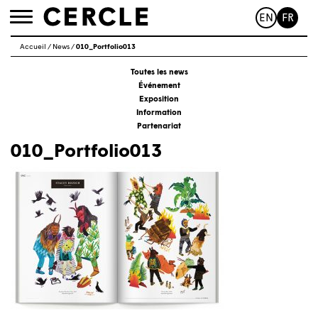
EN
FR
Toggle
navigation
Accueil
/
News
/
010_Portfolio013
Toutes les news
Événement
Exposition
Information
Partenariat
010_Portfolio013