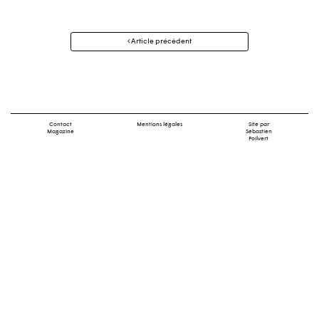
Navigation
Article précédent
des
articles
Contact
Mentions légales
Site par
Magazine
Sébastien
Poilvert