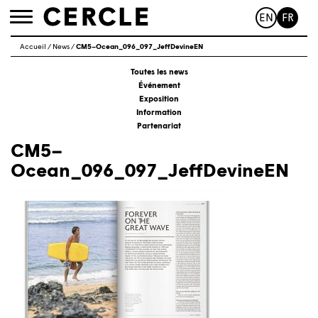
EN
FR
Toggle
navigation
Accueil
/
News
/
CM5–Ocean_096_097_JeffDevineEN
Toutes les news
Événement
Exposition
Information
Partenariat
CM5–
Ocean_096_097_JeffDevineEN