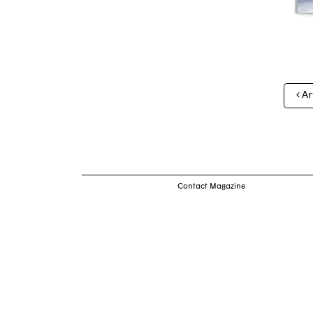
Nav
Ar
des
arti
Contact Magazine