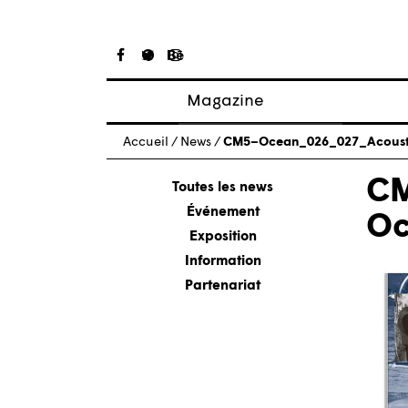
Magazine
Articles
Accueil
/
News
/
CM5–Ocean_026_027_Acoust
À propos
C
Numéros
Toutes les news
Événement
Oc
Exposition
Information
Partenariat