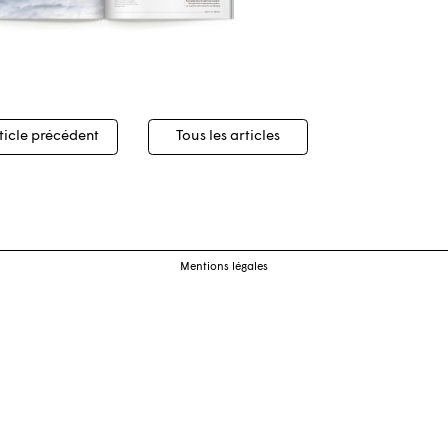
igation
ticle précédent
Tous les articles
cles
Mentions légales