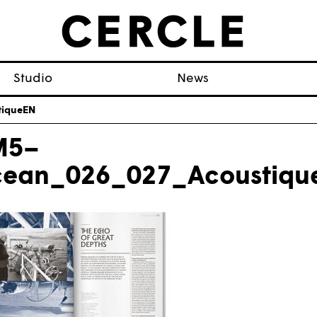
Studio
News
iqueEN
M5–
ean_026_027_Acoustiqu