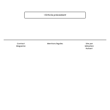
Navigation
Article précédent
des
articles
Contact
Mentions légales
Site par
Magazine
Sébastien
Poilvert