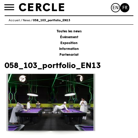
EN
FR
Toggle
navigation
Accueil
/
News
/
058_103_portfolio_EN13
Toutes les news
Événement
Exposition
Information
Partenariat
058_103_portfolio_EN13