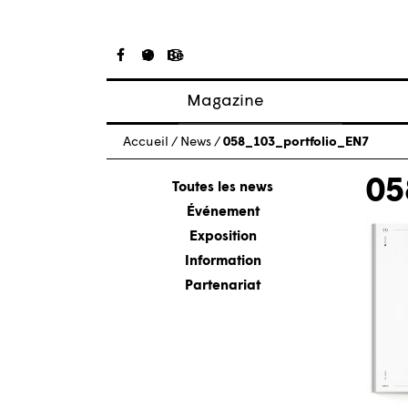
Magazine
Articles
Accueil
/
News
/
058_103_portfolio_EN7
À propos
05
Numéros
Toutes les news
Événement
Exposition
Information
Partenariat