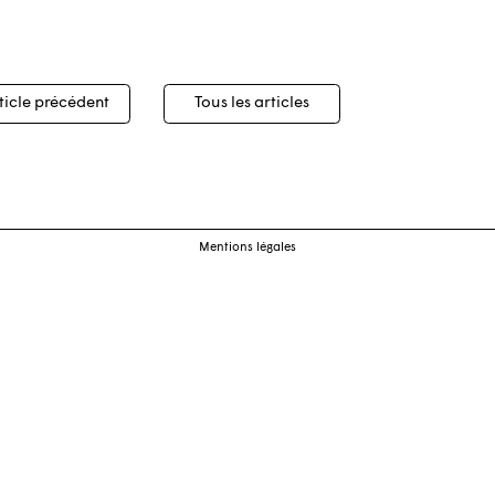
igation
ticle précédent
Tous les articles
cles
Mentions légales