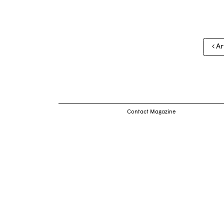
Nav
Ar
des
arti
Contact Magazine