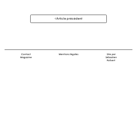
Navigation
Article précédent
des
articles
Contact
Mentions légales
Site par
Magazine
Sébastien
Poilvert