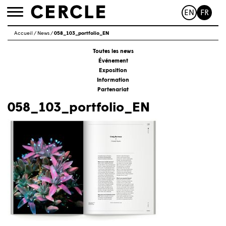
EN
FR
Toggle
navigation
Accueil
/
News
/
058_103_portfolio_EN
Toutes les news
Événement
Exposition
Information
Partenariat
058_103_portfolio_EN