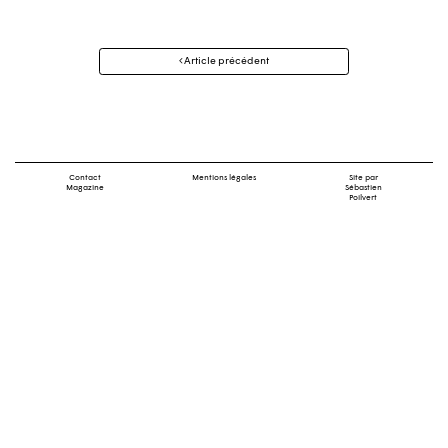
Navigation
Article précédent
des
articles
Contact
Mentions légales
Site par
Magazine
Sébastien
Poilvert