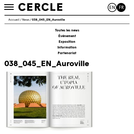
EN
FR
Toggle
navigation
Accueil
/
News
/
038_045_EN_Auroville
Toutes les news
Événement
Exposition
Information
Partenariat
038_045_EN_Auroville