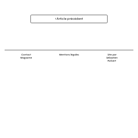
Navigation
Article précédent
des
articles
Contact
Mentions légales
Site par
Magazine
Sébastien
Poilvert