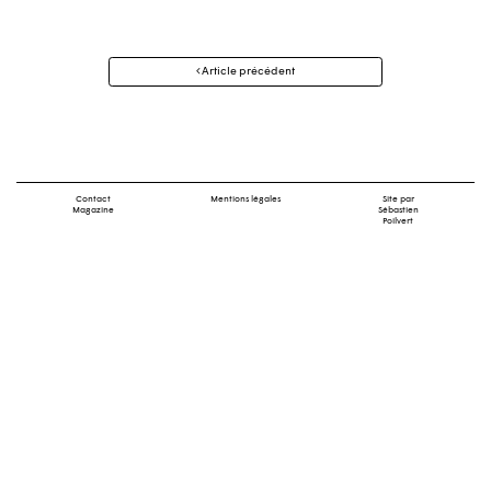
Navigation
Article précédent
des
articles
Contact
Mentions légales
Site par
Magazine
Sébastien
Poilvert