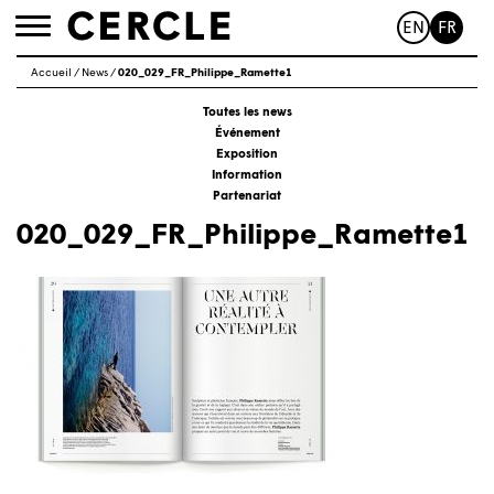
EN
FR
Toggle
navigation
Accueil
/
News
/
020_029_FR_Philippe_Ramette1
Toutes les news
Événement
Exposition
Information
Partenariat
020_029_FR_Philippe_Ramette1