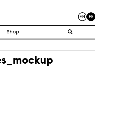
EN
FR
Shop
es_mockup