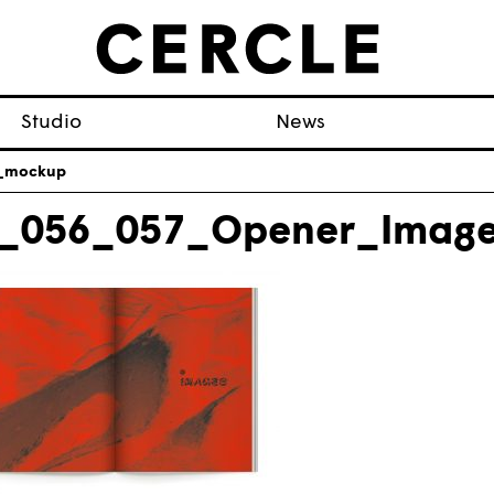
Studio
News
s_mockup
_056_057_Opener_Imag