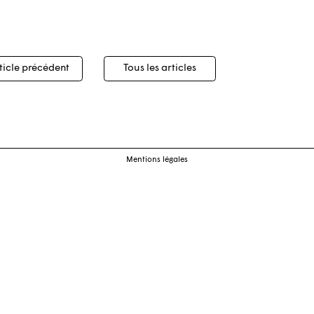
igation
ticle précédent
Tous les articles
cles
Mentions légales