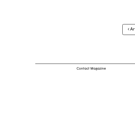
Nav
Ar
des
arti
Contact Magazine