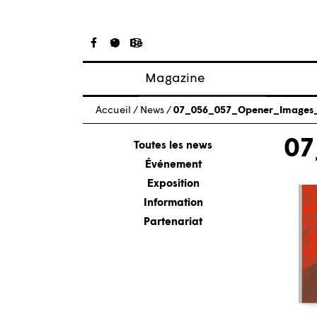
Magazine
Articles
Accueil
/
News
/
07_056_057_Opener_Image
À propos
07
Numéros
Toutes les news
Événement
Exposition
Information
Partenariat