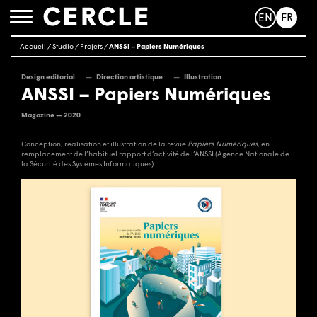
EN
FR
Toggle
navigation
Accueil
/
Studio
/
Projets
/
ANSSI – Papiers Numériques
Design editorial
Direction artistique
Illustration
ANSSI – Papiers Numériques
Magazine — 2020
Conception, réalisation et illustration de la revue
Papiers Numériques
, en
remplacement de l’habituel rapport d’activité de l’ANSSI (Agence Nationale de
la Sécurité des Systèmes Informatiques).