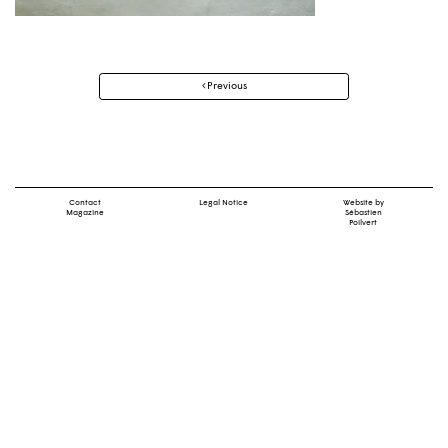
Post
Previous
navigation
Contact
Legal Notice
Website by
Magazine
Sébastien
Poilvert