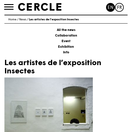
EN
FR
Toggle
navigation
Home
/
News
/
Les artistes de l’exposition Insectes
All the news
Collaboration
Event
Exhibition
Info
Les artistes de l’exposition
Insectes