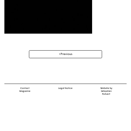
Post
Previous
navigation
Contact
Legal Notice
Website by
Magazine
Sébastien
Poilvert