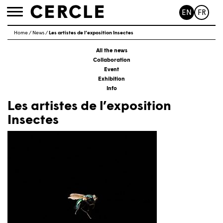
EN
FR
Toggle
navigation
Home
/
News
/
Les artistes de l’exposition Insectes
All the news
Collaboration
Event
Exhibition
Info
Les artistes de l’exposition
Insectes