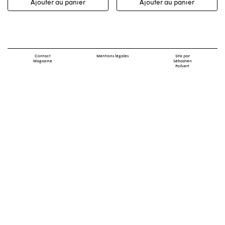
Ajouter au panier
Ajouter au panier
Contact
Mentions légales
Site par
Magazine
Sébastien
Poilvert