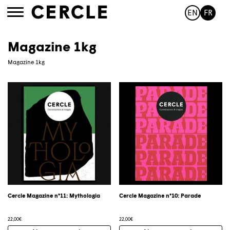
EN
FR
Toggle
navigation
Magazine 1kg
Magazine 1kg
Cercle Magazine n°11: Mythologia
Cercle Magazine n°10: Parade
22,00
€
22,00
€